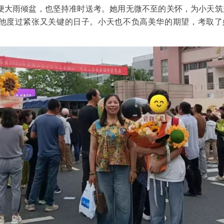
便大雨倾盆，也坚持准时送考。她用无微不至的关怀，为小天筑
他度过紧张又关键的日子。小天也不负高美华的期望，考取了