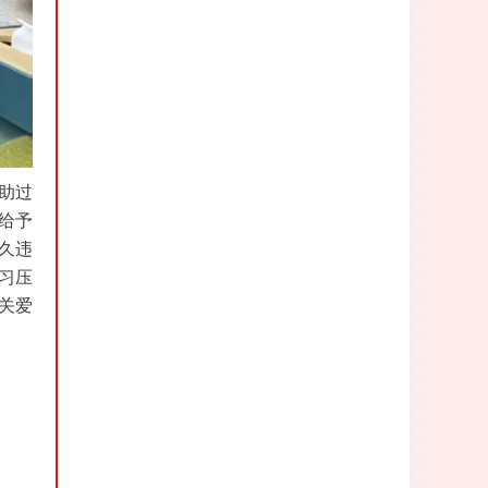
助过
给予
久违
习压
关爱
。