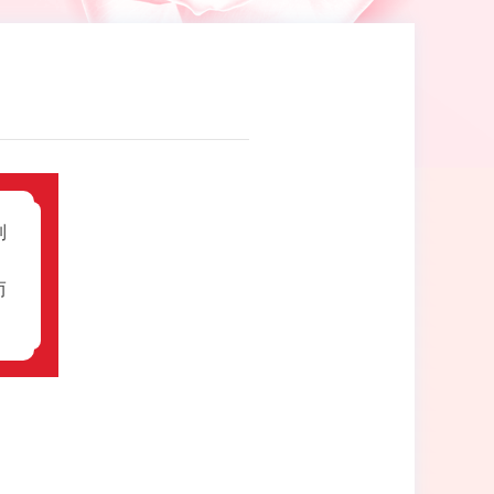
制
、
而