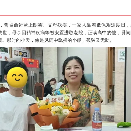
，曾被命运蒙上阴霾。父母残疾，一家人靠着低保艰难度日，20
离世，母亲因精神疾病等被安置进敬老院，正读高中的他，瞬间
境。那时的小天，像是风雨中飘摇的小船，孤独又无助。