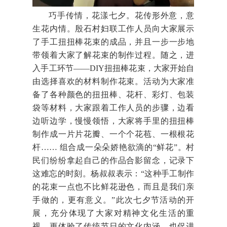
巧手传情，花漾七夕。花传形外意，意
生花内情。殷石村妇联工作人员向大家展示
了手工扭扭棒花束的成品，并且一步一步地
带领着大家了解花束的制作过程。随之，进
入手工环节——DIY扭扭棒花束，大家开始自
由选择喜欢的材料制作花束。活动为大家准
备了各种颜色的扭扭棒、花杆、彩灯、包装
袋等材料，大家跟着工作人员的步骤，边看
边听边学，慢慢领悟，大家将手里的扭扭棒
制作成一片片花瓣、一个个花苞、一根根花
杆…… 组合成一朵朵娇艳欲滴的“鲜花”。村
民们纷纷拿起自己的作品合影留念，记录下
这难忘的时刻。杨叔叔表示：“这种手工制作
的花束一点也不比鲜花逊色，而且是我们亲
手做的，更有意义。”此次七夕节活动的开
展，充分体现了大家对精神文化生活的重
视，更体验了传统节日的文化内涵，也促进