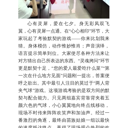
心有灵犀，爱在七夕。身无彩凤双飞
翼，心有灵犀一点通。在“心心相印”环节，大
家玩起了考验默契的游戏——你来比划我来
猜。身体模仿，动作惟妙惟肖；声音演绎，
语言提示简单到位。大家使尽各种方法来让
对方猜出自己所表达的东西。“灵魂拷问”环节
更是默契十足，“您的爱人最爱吃什么菜”“第
一次在什么地方见面”问题刚一提出，答案便
呼之欲出。其中最引人注目的莫过于“两人背
夹气球”游戏。这项游戏考验的是双方间的默
契与配合能力。只见两组嘉宾背靠背夹着五
颜六色的气球，小心翼翼地向终点线移动，
现场不时传来阵阵欢笑声和加油声。经过一
番激烈的角逐，最终由苗族姑娘一组以最快
的速度抵达终点，赢得了现场观众热烈的欢