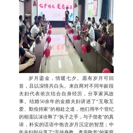
岁月鎏金，情暖七夕。愿有岁月可回
首，且以深情共白头。来自两对不同年龄段
夫妇代表依次结合自身经历，分享家风故
事。结婚50余年的金婚夫妇讲述了“互敬互
爱、勤俭持家”的相处之道，他们用半个世纪
的相濡以沫诠释了“执子之手，与子偕老”的真
谛，朴实的话语中饱含岁月沉淀的智慧；中
年夫妇则分享了“言传身教、孝亲敬老”的家庭